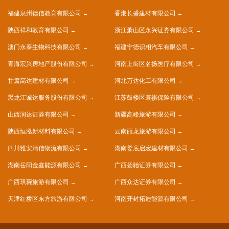
福建泉州德信教育有限公司
香港长盛建材有限公司
陕西祥和教育有限公司
浙江萧山区永兴证券有限公司
澳门永泰生物科技有限公司
福建宁德识相汽车有限公司
青海宏兴房地产股份有限公司
河南上街区名扬医疗有限公司
甘肃高达建材有限公司
河北万达化工有限公司
黑龙江诚达服务股份有限公司
江苏鼓楼区寰祺保险有限公司
山西润达证券有限公司
新疆高峰旅游有限公司
陕西恒泓新材料有限公司
云南丽龙旅游有限公司
四川雅安清信物流有限公司
湖南娄底启宏建材有限公司
湖南岳阳金鑫能源有限公司
广西扬驰证券有限公司
广西琪琬旅游有限公司
广西众达证券有限公司
天津红桥区东方旅游有限公司
河南开封拓迪能源有限公司