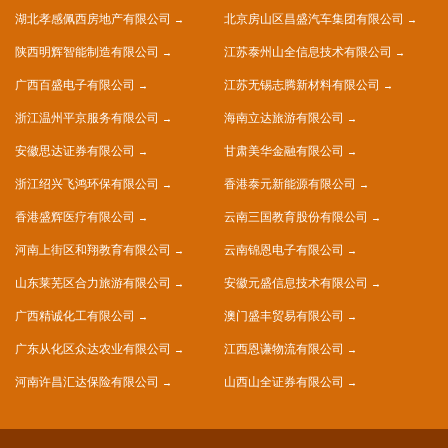
湖北孝感佩西房地产有限公司
北京房山区昌盛汽车集团有限公司
陕西明辉智能制造有限公司
江苏泰州山全信息技术有限公司
广西百盛电子有限公司
江苏无锡志腾新材料有限公司
浙江温州平京服务有限公司
海南立达旅游有限公司
安徽思达证券有限公司
甘肃美华金融有限公司
浙江绍兴飞鸿环保有限公司
香港泰元新能源有限公司
香港盛辉医疗有限公司
云南三国教育股份有限公司
河南上街区和翔教育有限公司
云南锦恩电子有限公司
山东莱芜区合力旅游有限公司
安徽元盛信息技术有限公司
广西精诚化工有限公司
澳门盛丰贸易有限公司
广东从化区众达农业有限公司
江西恩谦物流有限公司
河南许昌汇达保险有限公司
山西山全证券有限公司